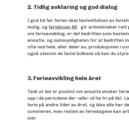
2.
Tidlig avklaring og god dialog
I god tid før ferien skal fastsettelsen av feriet
mulig, og
ferieloven §6
gir arbeidstaker rett p
om ferieavvikling, er det bedriften som bestemm
ansatte, og sannsynligheten for at bedriften 
ofte ned hele, eller deler av, produksjonen i
også utenom de faste bolkene så kan du styre
3. Ferieavvikling hele året
Tenk at det er positivt om ansatte ønsker feri
opp i de periodene der «alle» vil ha fri på likt
ferie på andre tider av året, og ikke alle ha
sommeren, men resten av feriedagene kan arbei
sier.