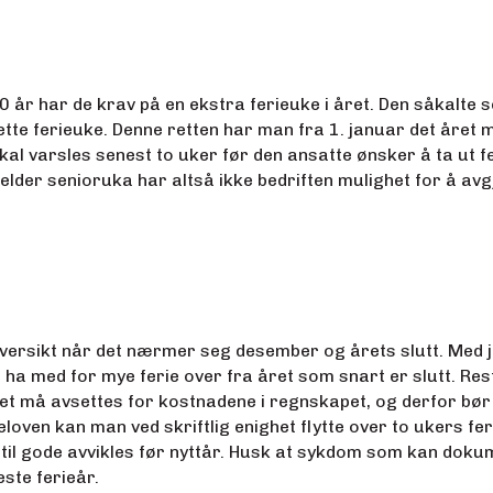
0 år har de krav på en ekstra ferieuke i året. Den såkalte
jette ferieuke. Denne retten har man fra 1. januar det året m
kal varsles senest to uker før den ansatte ønsker å ta ut fe
jelder senioruka har altså ikke bedriften mulighet for å 
versikt når det nærmer seg desember og årets slutt. Med jul
e ha med for mye ferie over fra året som snart er slutt. Rest
 Det må avsettes for kostnadene i regnskapet, og derfor bør 
ieloven kan man ved skriftlig enighet flytte over to ukers fe
r til gode avvikles før nyttår. Husk at sykdom som kan dok
neste ferieår.