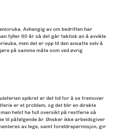
 senioruka. Avhengig av om bedriften har
an fyller 60 år så det går faktisk an å avvikle
rieuka, men det er opp til den ansatte selv å
avgjøre på samme måte som ved øvrig
eferien spikret er det tid for å se fremover
ferie er et problem, og det blir en direkte
man helst ha full oversikt på restferie så
rie til påfølgende år. Ønsker ikke arbeidsgiver
umenteres av lege, samt foreldrepermisjon, gir