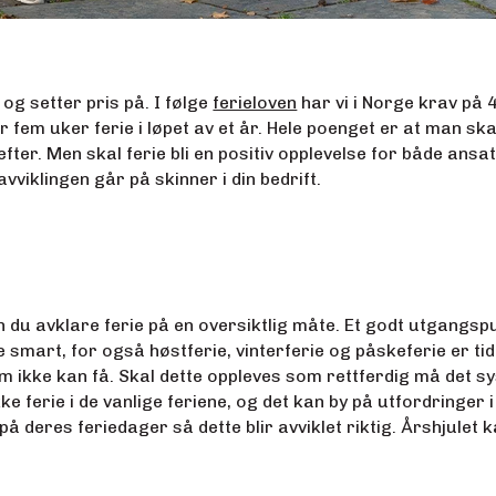
 og setter pris på. I følge
ferieloven
har vi i Norge krav på
 fem uker ferie i løpet av et år. Hele poenget er at man skal 
ter. Men skal ferie bli en positiv opplevelse for både ansat
eavviklingen går på skinner i din bedrift.
kan du avklare ferie på en oversiktlig måte. Et godt utgangs
e smart, for også høstferie, vinterferie og påskeferie er ti
m ikke kan få. Skal dette oppleves som rettferdig må det s
e ferie i de vanlige feriene, og det kan by på utfordringer i
r på deres feriedager så dette blir avviklet riktig. Årshjulet