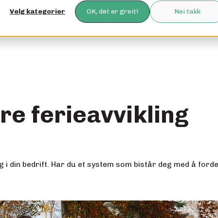
Velg kategorier
OK, det er greit!
Nei takk
Forside
Funksjonalitet
Inspirasjon
Om
dre ferieavvikling
g i din bedrift. Har du et system som bistår deg med å fordel