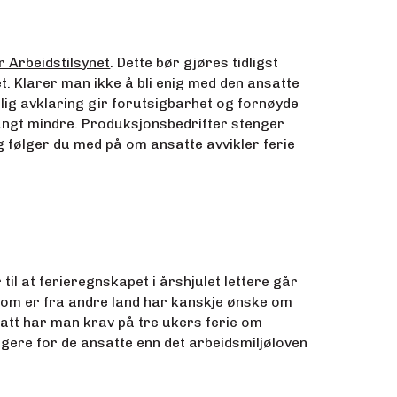
r Arbeidstilsynet
. Dette bør gjøres tidligst
t. Klarer man ikke å bli enig med den ansatte
idlig avklaring gir forutsigbarhet og fornøyde
langt mindre. Produksjonsbedrifter stenger
g følger du med på om ansatte avvikler ferie
il at ferieregnskapet i årshjulet lettere går
te som er fra andre land har kanskje ønske om
satt har man krav på tre ukers ferie om
gere for de ansatte enn det arbeidsmiljøloven